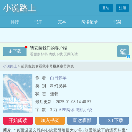
小说路上
登陆
注册
排行
书库
完本
阅读记录
书架
请安装我们的客户端
笔
下载
看更多好书 离线下载 无网阅读
v
小说路上
> 前男友总偷看我小号最新章节列表
作 者：
白日梦羊
类 别：科幻灵异
状 态：连载
最后更新：2025-01-08 14:48:57
字 数：
3 万
APP阅读
随机
小
说
开始阅读
加入书架
直达底部
TXT下载
简介:
*表面温柔文雅内心缺爱阴暗批大少爷x敢爱敢放下的漂亮妹宝*