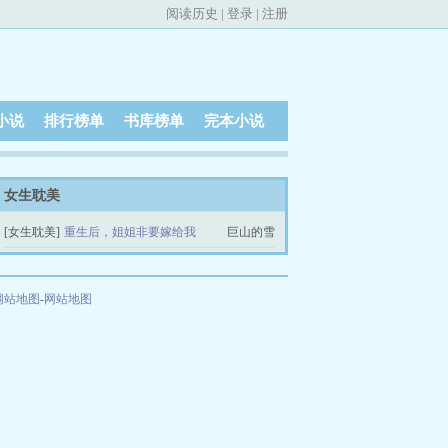
阅读历史
|
登录
|
注册
小说
排行榜单
书库榜单
完本小说
女生耽美
[女生耽美]
重生后，姐姐非要嫁给我
巨山的雪
网站地图
-
网站地图