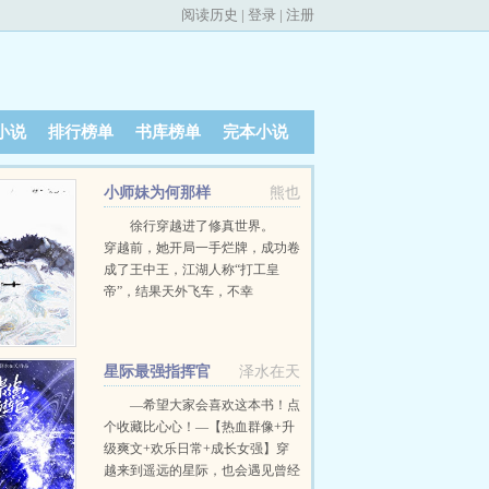
阅读历史
|
登录
|
注册
小说
排行榜单
书库榜单
完本小说
小师妹为何那样
熊也
徐行穿越进了修真世界。
穿越前，她开局一手烂牌，成功卷
成了王中王，江湖人称“打工皇
帝”，结果天外飞车，不幸
卒。 然后重来一世，来到了这
个完全不讲道理的修真世界。 且
又是一手烂牌，成为了天下第一大
星际最强指挥官
泽水在天
宗中最讨人嫌的那个小师妹。
徐行：…… 她真的已经精疲力
—希望大家会喜欢这本书！点
尽，斗不动了.jpg 所以，她决
个收藏比心心！—【热血群像+升
定要低调。她决定要躺平。她不会
级爽文+欢乐日常+成长女强】穿
引起任何人的注意，从此过着混吃
越来到遥远的星际，也会遇见曾经
等死学术废物幸福又平淡的一生