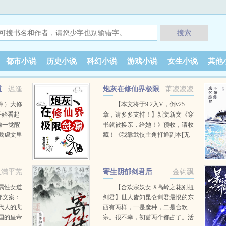
搜索
都市小说
历史小说
科幻小说
游戏小说
女生小说
其他
道
迟逢
炮灰在修仙界极限
萧凌凌凌
捡漏
章）大修
【本文将于9.2入V，倒v25
开始看起
章，请多多支持！】新文新文《穿
瑜一觉醒
书就被换亲，给她！》预收，请收
裁虐文里
藏！《我靠武侠主角打通副本[无
落在外凄
限]》正在更新中，感谢小可爱观
千金竟然
看！旧文《在名著世界当貔貅
主，从小
[综]》《成为人生赢家的对照组[快
又满平芜
寄生阴郁剑君后
金钩飘
了，回来
穿]》《带着房子穿了,可我黑户啊
挖肝的
[快穿]》已完结！ 许茴是个炮灰，
属性女道
【合欢宗妖女 X高岭之花别扭
癌症凄惨
一家人用生命衬托女主的好运和高
郎文案：
剑君】世人皆知昆仑剑君最恨的东
白瑜：
贵。 穿越后，炮灰体质依旧顽
代人的悲
西有两样，一是魔种，二是合欢
！ 她堂堂
固，好不容易找到的躯体也能被穿
国的皇帝
宗。很不幸，初茵两个都占了。活
，注定要
书女抢走，只能在废材五灵根的炮