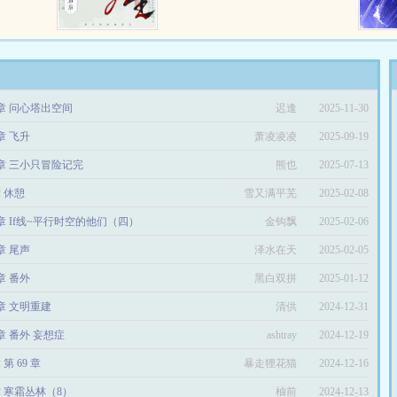
风的楚国
着时，她以他未婚妻的名义进入了
灰…
陷为勾结
合欢宗，成了他的眼中钉。死之
忌惮楚国
后，她又成了寄生于他的魔种，成
与一众巫
了他的肉中刺。郁九如发现，此女
禁巫令之
如传闻一般贪得无厌、满口谎言、
后，京城
水性杨花。故而杀她之时，不曾手
5章 问心塔出空间
迟逢
2025-11-30
尘封的往
软。面对她的哀求，他冷漠
往日的真
道：“你不该强占婚约，死后更不
章 飞升
萧凌凌凌
2025-09-19
于两个似
该缠上我。”这样的魔，即便死
了，那也是造福苍生。发…
5章 三小只冒险记完
熊也
2025-07-13
章 休憩
雪又满平芜
2025-02-08
2章 If线~平行时空的他们（四）
金钩飘
2025-02-06
章 尾声
泽水在天
2025-02-05
章 番外
黑白双拼
2025-01-12
7章 文明重建
清供
2024-12-31
7章 番外 妄想症
ashtray
2024-12-19
 第 69 章
暴走狸花猫
2024-12-16
章 寒霜丛林（8）
柚前
2024-12-13