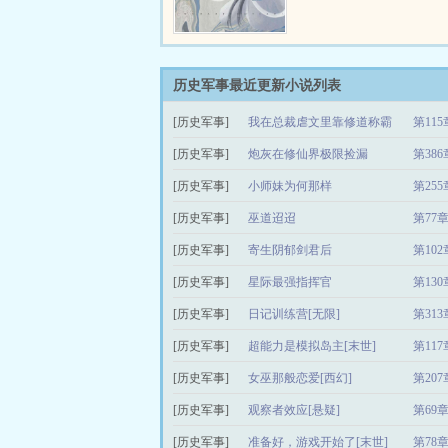
沉迷于巫术，极力反对此
惩…
公之子上疏批评，却被诬
巫师企图篡位。皇帝本就
公一家，闻言大怒，将其
师下狱，楚国公之子成为
历史军事最近更新小说列表
下被残害第一人。十三年
[历史军事]
我在总裁虐文里靠修道称霸
第11
一官员的离奇死亡让这件
事重新展示在大众眼前，
[历史军事]
炮灰在修仙界极限捡漏
第386
相也渐渐揭开，而这得益
乎与此案毫不…
[历史军事]
小师妹为何那样
第25
[历史军事]
巫道迢迢
第77
[历史军事]
寄生阴郁剑君后
第10
[历史军事]
星际最强指挥官
第130
[历史军事]
日记训练营[无限]
第313
[历史军事]
超能力是模拟岛主[末世]
第11
[历史军事]
女巫那般恋爱[西幻]
第20
[历史军事]
观察者效应[悬疑]
第69章
[历史军事]
准备好，游戏开始了[末世]
第78