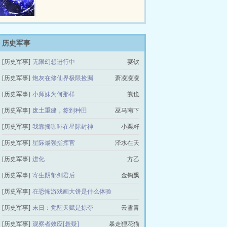
的亲人吗？“妈妈希望你做一个强
—— 所以她睁眼时…
大的人，拥有独立于世间的勇气和
能力。”—本文文案—围棋九段棋
手苏水，因为吃错父亲研发的药物
而意外穿越，变成了一名星际孤
历史军事
女。不仅无父无母，还无名无姓。
[历史军事]
无限幻想进行中
宴钦
苏水看着录取通知书上名字那栏的
一个“666”的编号，贫民窟出生的
[历史军事]
炮灰在修仙界极限捡漏
萧凌凌凌
孩子不配拥有姓名？捡了几天破烂
后，意外发…
[历史军事]
小师妹为何那样
熊也
[历史军事]
废土重建，签到种田
巫马南下
[历史军事]
我靠摇咖啡在星际封神
小栗籽
[历史军事]
星际最强指挥官
泽水在天
[历史军事]
进化
方乙
[历史军事]
寄生阴郁剑君后
金钩飘
[历史军事]
在恐怖游戏画大饼是什么体验
[历史军事]
末日：觉醒天赋是掠夺
打破碗草草
云雪青
[历史军事]
观察者效应[悬疑]
暴走狸花猫