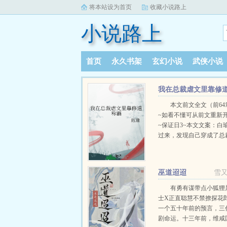
将本站设为首页
收藏小说路上
小说路上
首页
永久书架
玄幻小说
武侠小说
阅读记录
我在总裁虐文里靠修
称霸
本文前文全文（前64
~如看不懂可从前文重新
~保证日3~本文文案：白
过来，发现自己穿成了总
那个被替换了十八年、流
惨无比的真千金。 这真
还是这本总裁虐文里的女
巫道迢迢
雪
流落在外孤苦无依就不说
了还要被那个狗总裁挖心
有勇有谋带点小狐狸
虐，就连大结局都是得了
士X正直聪慧不禁撩探花
而死。 面对剧情，
一个五十年前的预言，三
······我可去你的吧
剧命运。十三年前，维咸
一代天师传人，修善恶道