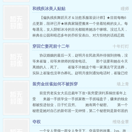
家买回去，成了原主爹的冲喜妻。 可哪想萧未梨成亲当
和残疾冰美人贴贴
瞳师
日，原主爹就死了。 萧未梨霎时成了整个梨树村，人人喊
打的丧门星。 连原主也不例外，成日欺辱打骂萧未梨，最
【偏执残疾舞蹈天才＆治愈系服装设计师】★目前每晚6
终被萧未梨千刀万剐，死不瞑…
点更新，段评已开★林典家隔壁搬来一个坐着轮椅的女人。每
每遇见，女人阴郁冰冷的目光都能将她冻个哆嗦。没过几天，
林典在公园和暗恋多年的乔听安表白。对方拒绝的话残忍戳
心。恰在这时，女人摇着轮椅经过。林典反应过来时，已经握
穿回亡妻死前十二年
十年灯灯
住女人的轮椅扶手，语无伦次：“姐姐你来接我啦？好啦好
啦，我们回家。”林典推着女人落荒而逃。逃到公园门口，女
协议婚姻的最后一天，赵明月在民政局外徘徊到傍晚，没
人按下手刹，声音冰冷。“放手…
等来崔璇，却等来律师的报丧电话。 那个说要和她在今天
离婚的人，死了。 崔璇不许她这个唯一家属去守灵送葬，
实际上崔璇也没举办葬礼。赵明月接到通知电话时，崔璇已经
躺进墓园。 辗转找到崔璇，赵明月在那块崭新、毫不
装穷金丝雀如何不被拆穿
墙上青
标准、荒唐的碑前站了很久。 崔璇 生2000年3月23
日 卒2018年4月3日 17岁赵明月之妻 * 二十三
前贫穷老实女大后总裁年下攻×装穷爱演钓系铜丝雀年上
岁前的赵明月…
受 来越一手抓学业一手抓家教一手抓端盘子，赚来的钱全
都被投进创业，日子忙且穷。 她有两个秘密。 第一个
秘密是她对自己的新邻居一见钟情，第二个秘密则是新邻居的
职业好像不太体面。 她的邻居南图是个漂亮女人，眼尾微
夺权
维络金蕈
微上挑，带着几分慵懒，唇红齿白，一颦一笑都钩人心
弦。 自她搬来之后，来越总会在晚上听到奇怪的带着点暧
一个女人带领一群女人争天下、夺庙堂的故事。1vn。故