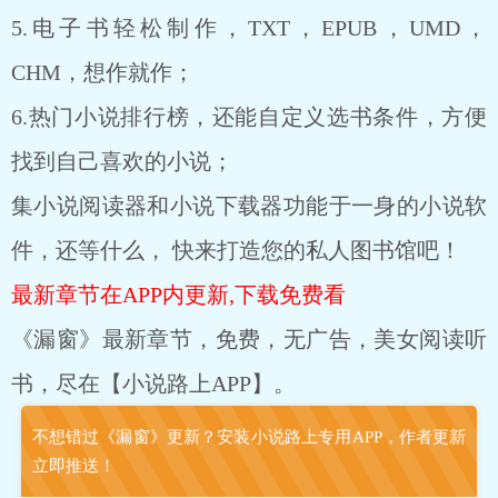
5.电子书轻松制作，TXT，EPUB，UMD，
CHM，想作就作；
6.热门小说排行榜，还能自定义选书条件，方便
找到自己喜欢的小说；
集小说阅读器和小说下载器功能于一身的小说软
件，还等什么， 快来打造您的私人图书馆吧！
最新章节在APP内更新,下载免费看
《漏窗》最新章节，免费，无广告，美女阅读听
书，尽在【小说路上APP】。
不想错过《漏窗》更新？安装小说路上专用APP，作者更新
立即推送！