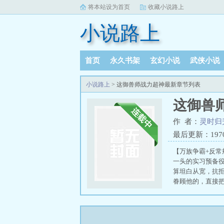
将本站设为首页
收藏小说路上
小说路上
首页
永久书架
玄幻小说
武侠小说
阅读记录
小说路上
> 这御兽师战力超神最新章节列表
这御兽
作 者：
灵时归
最后更新：1970-0
【万族争霸+反
一头的实习预备
算坦白从宽，抗
眷顾他的，直接
超强御兽
这个御