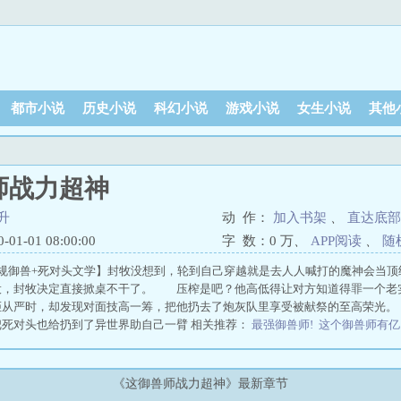
都市小说
历史小说
科幻小说
游戏小说
女生小说
其他
师战力超神
升
动 作：
加入书架
、
直达底部
1-01 08:00:00
字 数：
0 万
、
APP阅读
、
随
常规御兽+死对头文学】封牧没想到，轮到自己穿越就是去人人喊打的魔神会当
役，封牧决定直接掀桌不干了。 压榨是吧？他高低得让对方知道得罪一个
拒从严时，却发现对面技高一筹，把他扔去了炮灰队里享受被献祭的至高荣
把死对头也给扔到了异世界助自己一臂 相关推荐：
最强御兽师!
这个御兽师有亿
兽师有点生猛
这个御兽有点强
《这御兽师战力超神》最新章节