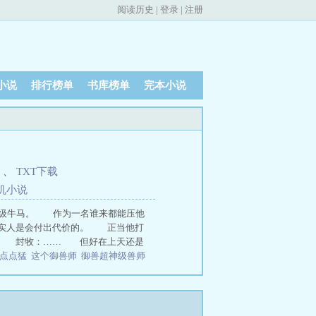
阅读历史
|
登录
|
注册
小说
排行榜单
书库榜单
完本小说
、
TXT下载
机
小
说
顶级牛马。 作为一名谁来都能压他
老实人是会付出代价的。 正当他打
光。 封牧：…… 但好在上天还是
点点猛
这个御兽师
御兽超神级兽师