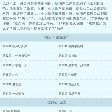
也赶不走，身边总是热热闹闹的。秋期许也许是受到了小太阳的影
响，渐渐交到了朋友。后来，小太阳向他表白，他担心自己会伤害到
对方，便选择了逃避，可小太阳依旧热情不减。秋期许觉得自己都快
被这份热情“烤化”了。小太阳变成了吵吵闹闹的夏久深。17岁的秋期
许说：“夏久深，你简直难以救药。”17岁的夏久深说：“难以救药怎
么了？难以救药就不能喜欢你了？”后来
《难药》最新章节
第34章 秋风吹久深
第33章 表白被拒绝
第32章 少年自有荣光
第31章 大扫除
第30章 开学前一天
第29章 岁末雪，少年聚
第28章 红包
第27章 牛腩面
第26章 夏北望
第25章 雪落人间
第24章 一炉烟火
第23章 雪场逐风
《难药》正文
第1章 秋期许
第2章 五班