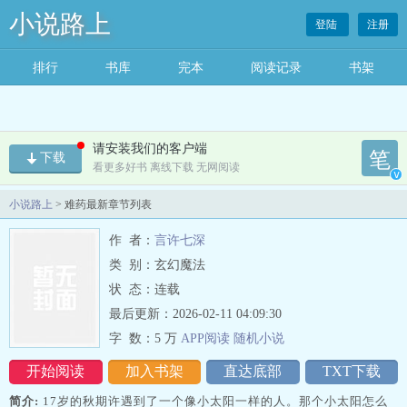
小说路上
登陆
注册
排行
书库
完本
阅读记录
书架
请安装我们的客户端
笔
下载
看更多好书 离线下载 无网阅读
v
小说路上
> 难药最新章节列表
作 者：
言许七深
类 别：玄幻魔法
状 态：连载
最后更新：2026-02-11 04:09:30
字 数：
5 万
APP阅读
随机
小
说
开始阅读
加入书架
直达底部
TXT下载
简介:
17岁的秋期许遇到了一个像小太阳一样的人。那个小太阳怎么