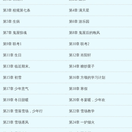
第3章 校规第七条
第4章 满天星
第5章 生病
第6章 游乐园
第7章 鬼屋惊魂
第8章 鬼屋后的晚风
第9章 联考1
第10章 联考2
第11章 生日
第12章 肖阳轩
第13章 临近期末。
第14章 糖炒栗子
第15章 初雪
第16章 方颂的学习计划
第17章 少年意气
第18章 寒假
第19章 冬日甜暖
第20章 冬宴暖，少年欢
第21章 雪落雪场，少年行
第22章 雪场教学
第23章 雪场逐风
第24章 一炉烟火